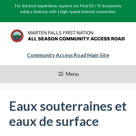
Skip
For the best experience, explore our Final EA / IS documents
to
using a desktop with a high-speed internet connection.
content
Community Access Road Main Site
Menu
Eaux souterraines et
eaux de surface