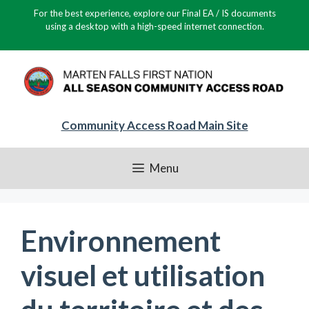
Skip
For the best experience, explore our Final EA / IS documents
to
using a desktop with a high-speed internet connection.
content
Community Access Road Main Site
Menu
Environnement
visuel et utilisation